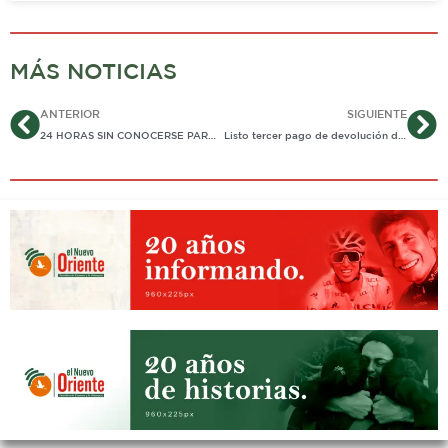
MÁS NOTICIAS
Ant
Si
ANTERIOR
SIGUIENTE
24 HORAS SIN CONOCERSE PARADERO DE JOVEN ESTUDIANTE EN AGUAZUL
Listo tercer pago de devolución del IVA