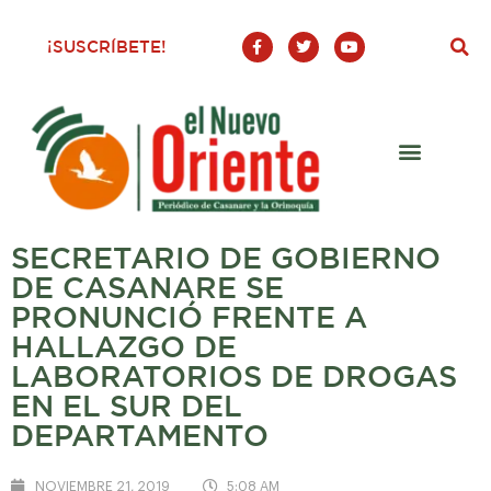
F
T
Y
¡SUSCRÍBETE!
a
w
o
c
i
u
e
t
t
b
t
u
o
e
b
o
r
e
k
-
f
SECRETARIO DE GOBIERNO
DE CASANARE SE
PRONUNCIÓ FRENTE A
HALLAZGO DE
LABORATORIOS DE DROGAS
EN EL SUR DEL
DEPARTAMENTO
NOVIEMBRE 21, 2019
5:08 AM