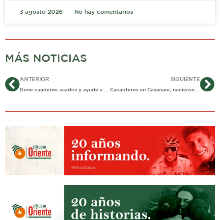
3 agosto 2026
No hay comentarios
MÁS NOTICIAS
Ant
Si
ANTERIOR
SIGUIENTE
Done cuaderno usados y ayude a que niños de escasos recursos obtengan kits escolares
Cacaoteros en Casanare, nacieron con el fin de reforestar y ahora comercializarán su producto