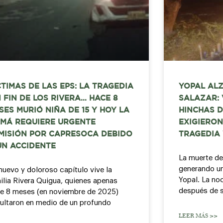
CTIMAS DE LAS EPS: LA TRAGEDIA
YOPAL ALZ
N FIN DE LOS RIVERA… HACE 8
SALAZAR:
SES MURIÓ NIÑA DE 15 Y HOY LA
HINCHAS D
MÁ REQUIERE URGENTE
EXIGIERON
MISIÓN POR CAPRESOCA DEBIDO
TRAGEDIA 
UN ACCIDENTE
La muerte de
generando u
nuevo y doloroso capítulo vive la
Yopal. La no
ilia Rivera Quigua, quienes apenas
después de s
e 8 meses (en noviembre de 2025)
ultaron en medio de un profundo
LEER MÁS >>