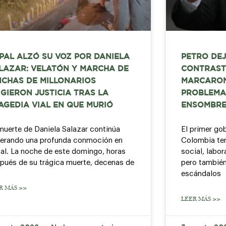
PAL ALZÓ SU VOZ POR DANIELA
PETRO DEJ
LAZAR: VELATÓN Y MARCHA DE
CONTRAST
NCHAS DE MILLONARIOS
MARCARON
IGIERON JUSTICIA TRAS LA
PROBLEMA
AGEDIA VIAL EN QUE MURIÓ
ENSOMBRE
muerte de Daniela Salazar continúa
El primer go
erando una profunda conmoción en
Colombia ter
al. La noche de este domingo, horas
social, labor
pués de su trágica muerte, decenas de
pero también
escándalos
R MÁS >>
LEER MÁS >>