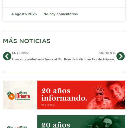
4 agosto 2026
No hay comentarios
MÁS NOTICIAS
Ant
Si
ANTERIOR
SIGUIENTE
Arroceros protestaron frente al MinAgricultura
Base de Helicol en Paz de Ariporo no cumplía con los requisitos de Ecopetrol