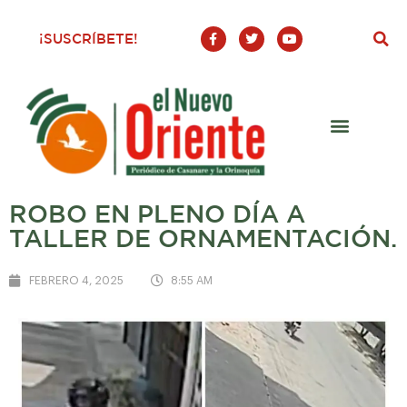
F
T
Y
¡SUSCRÍBETE!
a
w
o
c
i
u
e
t
t
b
t
u
o
e
b
o
r
e
k
-
f
ROBO EN PLENO DÍA A
TALLER DE ORNAMENTACIÓN.
FEBRERO 4, 2025
8:55 AM