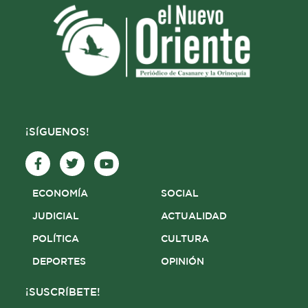
¡SÍGUENOS!
F
T
Y
a
w
o
c
i
u
e
t
t
ECONOMÍA
SOCIAL
b
t
u
o
e
b
JUDICIAL
ACTUALIDAD
o
r
e
POLÍTICA
CULTURA
k
-
DEPORTES
OPINIÓN
f
¡SUSCRÍBETE!