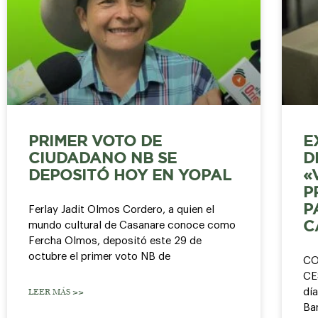
PRIMER VOTO DE
E
CIUDADANO NB SE
D
DEPOSITÓ HOY EN YOPAL
«
P
P
Ferlay Jadit Olmos Cordero, a quien el
mundo cultural de Casanare conoce como
C
Fercha Olmos, depositó este 29 de
octubre el primer voto NB de
CO
CE
día
LEER MÁS >>
Bar