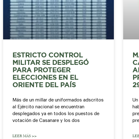
ESTRICTO CONTROL
M
MILITAR SE DESPLEGÓ
C
PARA PROTEGER
A
ELECCIONES EN EL
P
ORIENTE DEL PAÍS
2
Más de un millar de uniformados adscritos
Un
al Ejército nacional se encuentran
hab
desplegados ya en todos los puestos de
pre
votación de Casanare y los dos
pr
LEER MÁS >>
LE