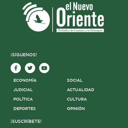
¡SÍGUENOS!
F
T
Y
a
w
o
c
i
u
e
t
t
ECONOMÍA
SOCIAL
b
t
u
o
e
b
JUDICIAL
ACTUALIDAD
o
r
e
POLÍTICA
CULTURA
k
-
DEPORTES
OPINIÓN
f
¡SUSCRÍBETE!