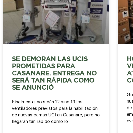
SE DEMORAN LAS UCIS
H
PROMETIDAS PARA
V
CASANARE. ENTREGA NO
A
SERÁ TAN RÁPIDA COMO
C
SE ANUNCIÓ
Go
nue
Finalmente, no serán 12 sino 13 los
de 
ventiladores previstos para la habilitación
em
de nuevas camas UCI en Casanare, pero no
ev
llegarán tan rápido como lo