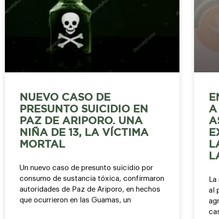
NUEVO CASO DE
E
PRESUNTO SUICIDIO EN
A
PAZ DE ARIPORO. UNA
A
NIÑA DE 13, LA VÍCTIMA
E
MORTAL
L
L
Un nuevo caso de presunto suicidio por
consumo de sustancia tóxica, confirmaron
La
autoridades de Paz de Ariporo, en hechos
al 
que ocurrieron en las Guamas, un
agr
ca