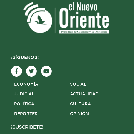
¡SÍGUENOS!
F
T
Y
a
w
o
c
i
u
e
t
t
ECONOMÍA
SOCIAL
b
t
u
o
e
b
JUDICIAL
ACTUALIDAD
o
r
e
POLÍTICA
CULTURA
k
-
DEPORTES
OPINIÓN
f
¡SUSCRÍBETE!