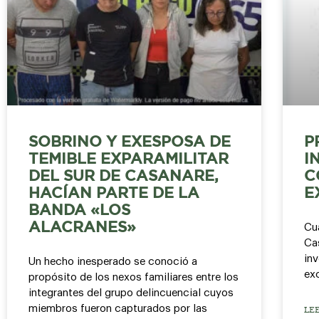
SOBRINO Y EXESPOSA DE
P
TEMIBLE EXPARAMILITAR
I
DEL SUR DE CASANARE,
C
HACÍAN PARTE DE LA
E
BANDA «LOS
ALACRANES»
Cu
Cas
inv
Un hecho inesperado se conoció a
ex
propósito de los nexos familiares entre los
integrantes del grupo delincuencial cuyos
miembros fueron capturados por las
LE