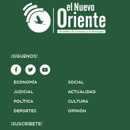
¡SÍGUENOS!
F
T
Y
a
w
o
c
i
u
e
t
t
ECONOMÍA
SOCIAL
b
t
u
o
e
b
JUDICIAL
ACTUALIDAD
o
r
e
POLÍTICA
CULTURA
k
-
DEPORTES
OPINIÓN
f
¡SUSCRÍBETE!