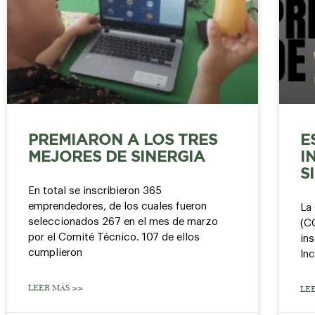
PREMIARON A LOS TRES
E
MEJORES DE SINERGIA
I
S
En total se inscribieron 365
emprendedores, de los cuales fueron
La
seleccionados 267 en el mes de marzo
(CC
por el Comité Técnico. 107 de ellos
in
cumplieron
In
LEER MÁS >>
LE