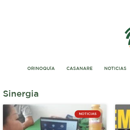
Ir
al
contenido
ORINOQUÍA
CASANARE
NOTICIAS
Sinergia
NOTICIAS