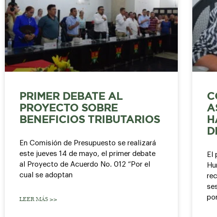
PRIMER DEBATE AL
C
PROYECTO SOBRE
A
BENEFICIOS TRIBUTARIOS
H
D
En Comisión de Presupuesto se realizará
este jueves 14 de mayo, el primer debate
El 
al Proyecto de Acuerdo No. 012 “Por el
Hu
cual se adoptan
rec
ses
por
LEER MÁS >>