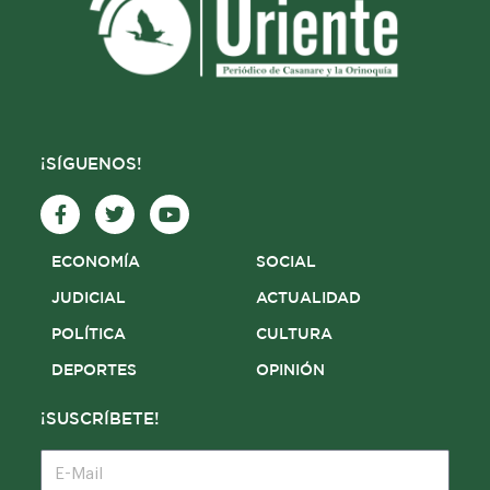
¡SÍGUENOS!
F
T
Y
a
w
o
c
i
u
e
t
t
ECONOMÍA
SOCIAL
b
t
u
o
e
b
JUDICIAL
ACTUALIDAD
o
r
e
POLÍTICA
CULTURA
k
-
DEPORTES
OPINIÓN
f
¡SUSCRÍBETE!
E-
Mail