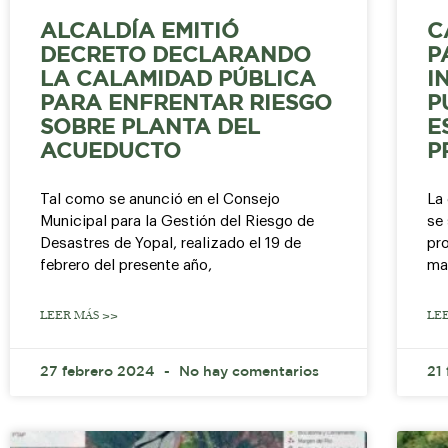
ALCALDÍA EMITIÓ
C
DECRETO DECLARANDO
P
LA CALAMIDAD PÚBLICA
I
PARA ENFRENTAR RIESGO
P
SOBRE PLANTA DEL
E
ACUEDUCTO
P
Tal como se anunció en el Consejo
La
Municipal para la Gestión del Riesgo de
se 
Desastres de Yopal, realizado el 19 de
pro
febrero del presente año,
ma
LEER MÁS >>
LE
27 febrero 2024
No hay comentarios
21