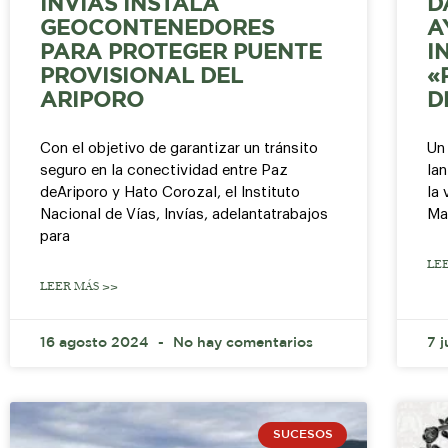
INVÍAS INSTALA
D
GEOCONTENEDORES
A
PARA PROTEGER PUENTE
I
PROVISIONAL DEL
«
ARIPORO
D
Con el objetivo de garantizar un tránsito
Un
seguro en la conectividad entre Paz
la
deAriporo y Hato Corozal, el Instituto
la 
Nacional de Vías, Invías, adelantatrabajos
Ma
para
LE
LEER MÁS >>
16 agosto 2024
No hay comentarios
7 
SUCESOS