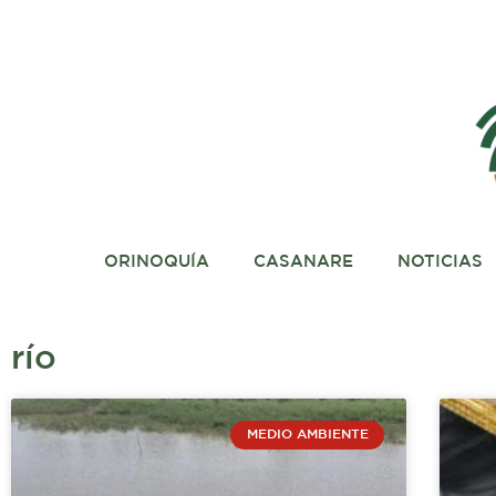
Ir
al
contenido
ORINOQUÍA
CASANARE
NOTICIAS
río
Página
Página
Página
Pági
MEDIO AMBIENTE