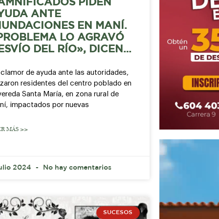
AMNIFICADOS PIDEN
YUDA ANTE
NUNDACIONES EN MANÍ.
PROBLEMA LO AGRAVÓ
ESVÍO DEL RÍO», DICEN…
 clamor de ayuda ante las autoridades,
nzaron residentes del centro poblado en
vereda Santa María, en zona rural de
ní, impactados por nuevas
ER MÁS >>
julio 2024
No hay comentarios
SUCESOS