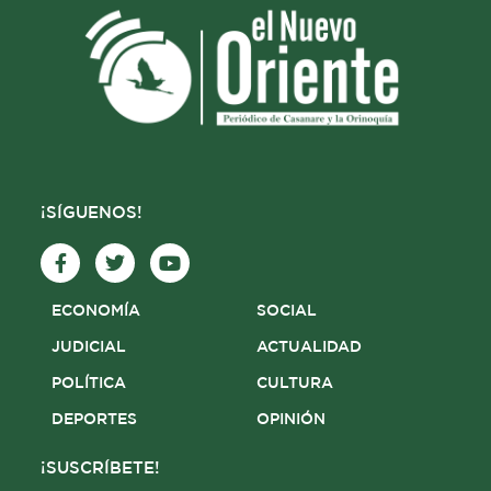
¡SÍGUENOS!
F
T
Y
a
w
o
c
i
u
e
t
t
ECONOMÍA
SOCIAL
b
t
u
o
e
b
JUDICIAL
ACTUALIDAD
o
r
e
POLÍTICA
CULTURA
k
-
DEPORTES
OPINIÓN
f
¡SUSCRÍBETE!