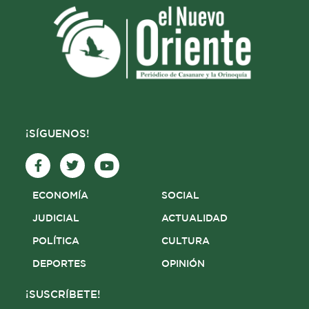
¡SÍGUENOS!
F
T
Y
a
w
o
c
i
u
e
t
t
ECONOMÍA
SOCIAL
b
t
u
o
e
b
JUDICIAL
ACTUALIDAD
o
r
e
POLÍTICA
CULTURA
k
-
DEPORTES
OPINIÓN
f
¡SUSCRÍBETE!