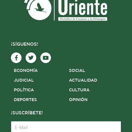
¡SÍGUENOS!
F
T
Y
a
w
o
c
i
u
e
t
t
ECONOMÍA
SOCIAL
b
t
u
o
e
b
JUDICIAL
ACTUALIDAD
o
r
e
POLÍTICA
CULTURA
k
-
DEPORTES
OPINIÓN
f
¡SUSCRÍBETE!
E-
Mail