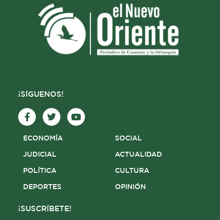
¡SÍGUENOS!
F
T
Y
a
w
o
c
i
u
e
t
t
ECONOMÍA
SOCIAL
b
t
u
o
e
b
JUDICIAL
ACTUALIDAD
o
r
e
POLÍTICA
CULTURA
k
-
DEPORTES
OPINIÓN
f
¡SUSCRÍBETE!