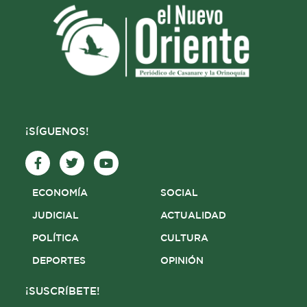
¡SÍGUENOS!
F
T
Y
a
w
o
c
i
u
e
t
t
ECONOMÍA
SOCIAL
b
t
u
o
e
b
JUDICIAL
ACTUALIDAD
o
r
e
POLÍTICA
CULTURA
k
-
DEPORTES
OPINIÓN
f
¡SUSCRÍBETE!