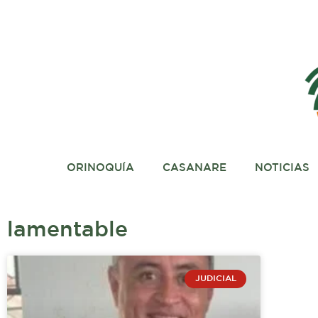
Ir
al
contenido
ORINOQUÍA
CASANARE
NOTICIAS
lamentable
JUDICIAL