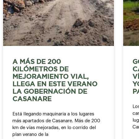
A MÁS DE 200
G
KILÓMETROS DE
C
MEJORAMIENTO VIAL,
V
LLEGA EN ESTE VERANO
Y
LA GOBERNACIÓN DE
P
CASANARE
Lo
ca
Está llegando maquinaria a los lugares
lu
más apartados de Casanare. Más de 200
Ca
km de vías mejoradas, en lo corrido del
plan verano de la