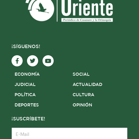
¡SÍGUENOS!
F
T
Y
a
w
o
c
i
u
e
t
t
ECONOMÍA
SOCIAL
b
t
u
o
e
b
JUDICIAL
ACTUALIDAD
o
r
e
POLÍTICA
CULTURA
k
-
DEPORTES
OPINIÓN
f
¡SUSCRÍBETE!
E-
Mail