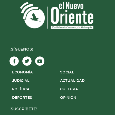
¡SÍGUENOS!
F
T
Y
a
w
o
c
i
u
e
t
t
ECONOMÍA
SOCIAL
b
t
u
o
e
b
JUDICIAL
ACTUALIDAD
o
r
e
POLÍTICA
CULTURA
k
-
DEPORTES
OPINIÓN
f
¡SUSCRÍBETE!