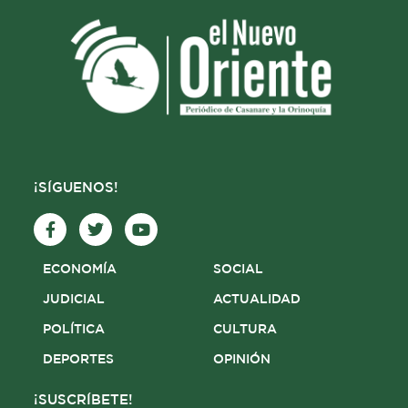
¡SÍGUENOS!
F
T
Y
a
w
o
c
i
u
e
t
t
ECONOMÍA
SOCIAL
b
t
u
o
e
b
JUDICIAL
ACTUALIDAD
o
r
e
POLÍTICA
CULTURA
k
-
DEPORTES
OPINIÓN
f
¡SUSCRÍBETE!