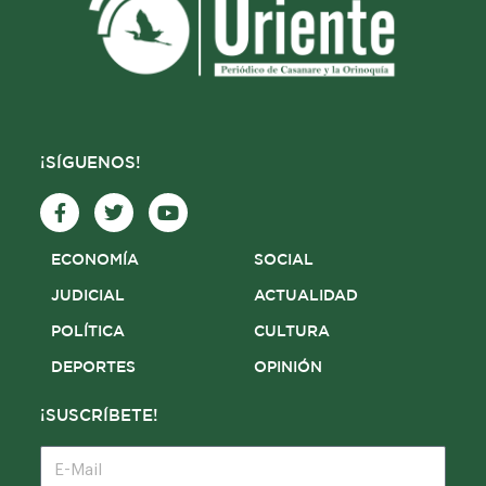
¡SÍGUENOS!
F
T
Y
a
w
o
c
i
u
e
t
t
ECONOMÍA
SOCIAL
b
t
u
o
e
b
JUDICIAL
ACTUALIDAD
o
r
e
POLÍTICA
CULTURA
k
-
DEPORTES
OPINIÓN
f
¡SUSCRÍBETE!
E-
Mail