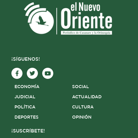
¡SÍGUENOS!
F
T
Y
a
w
o
c
i
u
e
t
t
ECONOMÍA
SOCIAL
b
t
u
o
e
b
JUDICIAL
ACTUALIDAD
o
r
e
POLÍTICA
CULTURA
k
-
DEPORTES
OPINIÓN
f
¡SUSCRÍBETE!