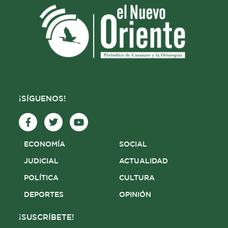
¡SÍGUENOS!
F
T
Y
a
w
o
c
i
u
e
t
t
ECONOMÍA
SOCIAL
b
t
u
o
e
b
JUDICIAL
ACTUALIDAD
o
r
e
POLÍTICA
CULTURA
k
-
DEPORTES
OPINIÓN
f
¡SUSCRÍBETE!