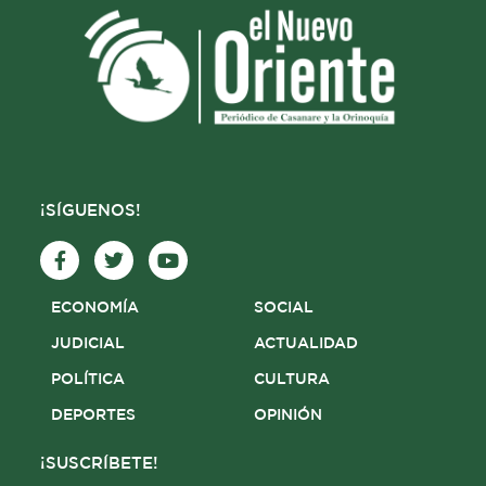
¡SÍGUENOS!
F
T
Y
a
w
o
c
i
u
e
t
t
ECONOMÍA
SOCIAL
b
t
u
o
e
b
JUDICIAL
ACTUALIDAD
o
r
e
POLÍTICA
CULTURA
k
-
DEPORTES
OPINIÓN
f
¡SUSCRÍBETE!