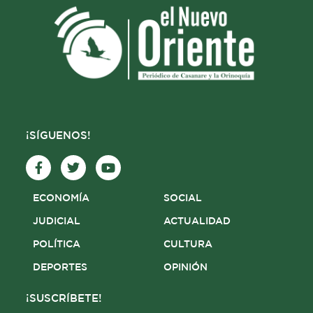
¡SÍGUENOS!
F
T
Y
a
w
o
c
i
u
e
t
t
ECONOMÍA
SOCIAL
b
t
u
o
e
b
JUDICIAL
ACTUALIDAD
o
r
e
POLÍTICA
CULTURA
k
-
DEPORTES
OPINIÓN
f
¡SUSCRÍBETE!