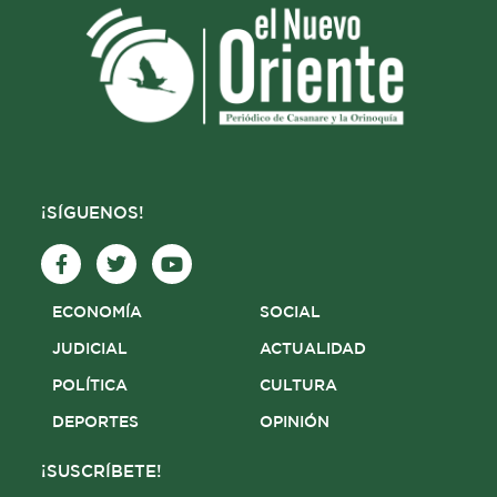
¡SÍGUENOS!
F
T
Y
a
w
o
c
i
u
e
t
t
ECONOMÍA
SOCIAL
b
t
u
o
e
b
JUDICIAL
ACTUALIDAD
o
r
e
POLÍTICA
CULTURA
k
-
DEPORTES
OPINIÓN
f
¡SUSCRÍBETE!