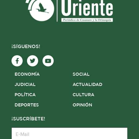
¡SÍGUENOS!
F
T
Y
a
w
o
c
i
u
e
t
t
ECONOMÍA
SOCIAL
b
t
u
o
e
b
JUDICIAL
ACTUALIDAD
o
r
e
POLÍTICA
CULTURA
k
-
DEPORTES
OPINIÓN
f
¡SUSCRÍBETE!
E-
Mail