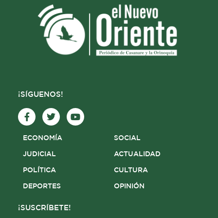
¡SÍGUENOS!
F
T
Y
a
w
o
c
i
u
e
t
t
ECONOMÍA
SOCIAL
b
t
u
o
e
b
JUDICIAL
ACTUALIDAD
o
r
e
POLÍTICA
CULTURA
k
-
DEPORTES
OPINIÓN
f
¡SUSCRÍBETE!