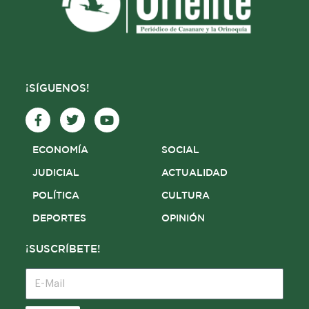
¡SÍGUENOS!
F
T
Y
a
w
o
c
i
u
e
t
t
ECONOMÍA
SOCIAL
b
t
u
o
e
b
JUDICIAL
ACTUALIDAD
o
r
e
POLÍTICA
CULTURA
k
-
DEPORTES
OPINIÓN
f
¡SUSCRÍBETE!
E-
Mail