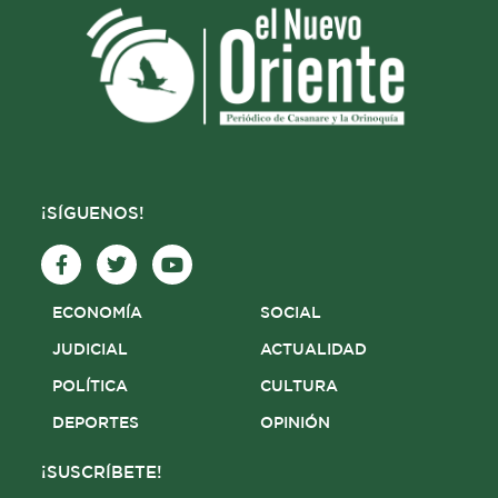
¡SÍGUENOS!
F
T
Y
a
w
o
c
i
u
e
t
t
ECONOMÍA
SOCIAL
b
t
u
o
e
b
JUDICIAL
ACTUALIDAD
o
r
e
POLÍTICA
CULTURA
k
-
DEPORTES
OPINIÓN
f
¡SUSCRÍBETE!