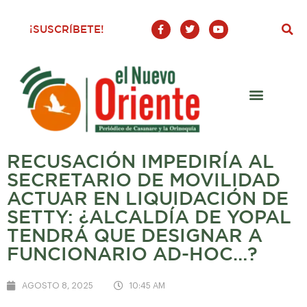
F
T
Y
¡SUSCRÍBETE!
a
w
o
c
i
u
e
t
t
b
t
u
o
e
b
o
r
e
k
-
f
RECUSACIÓN IMPEDIRÍA AL
SECRETARIO DE MOVILIDAD
ACTUAR EN LIQUIDACIÓN DE
SETTY: ¿ALCALDÍA DE YOPAL
TENDRÁ QUE DESIGNAR A
FUNCIONARIO AD-HOC…?
AGOSTO 8, 2025
10:45 AM