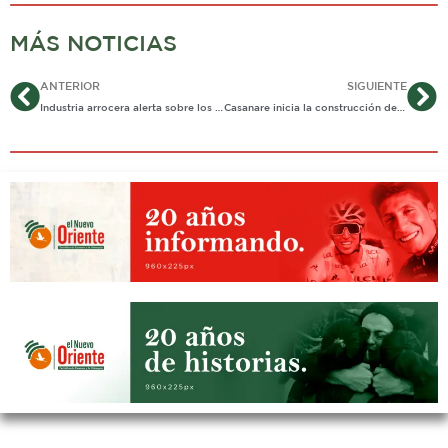
MÁS NOTICIAS
Ant
Si
ANTERIOR
SIGUIENTE
Industria arrocera alerta sobre los riesgos del régimen de libertad regulada.
Casanare inicia la construcción de su primera Clínica Veterinaria Universitaria con recursos del Sistema General de Regalías