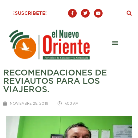
F
T
Y
¡SUSCRÍBETE!
a
w
o
c
i
u
e
t
t
b
t
u
o
e
b
o
r
e
k
-
f
RECOMENDACIONES DE
REVIAUTOS PARA LOS
VIAJEROS.
NOVIEMBRE 29, 2019
7:03 AM