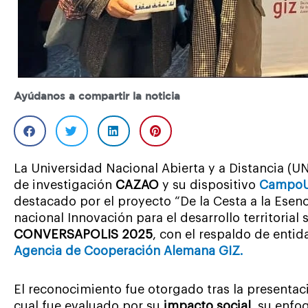
Ayúdanos a compartir la noticia
La Universidad Nacional Abierta y a Distancia (U
de investigación
CAZAO
y su dispositivo
Campo
destacado por el proyecto “De la Cesta a la Esenc
nacional Innovación para el desarrollo territorial
CONVERSAPOLIS 2025
, con el respaldo de entid
Agencia de Cooperación Alemana GIZ.
El reconocimiento fue otorgado tras la presentaci
cual fue evaluado por su
impacto social
, su enf