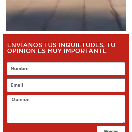
ENVÍANOS TUS INQUIETUDES, TU
OPINIÓN ES MUY IMPORTANTE
Nombre
Email
Opinión
Enviar