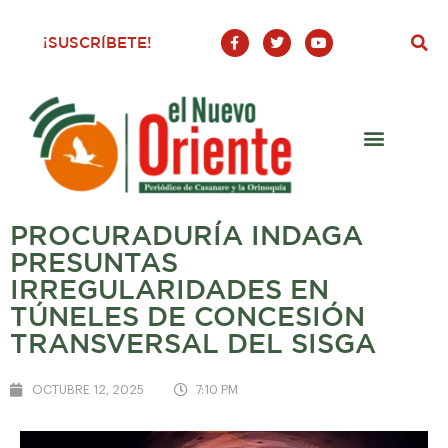
F
T
Y
¡SUSCRÍBETE!
a
w
o
c
i
u
e
t
t
b
t
u
o
e
b
o
r
e
k
-
f
PROCURADURÍA INDAGA
PRESUNTAS
IRREGULARIDADES EN
TÚNELES DE CONCESIÓN
TRANSVERSAL DEL SISGA
OCTUBRE 12, 2025
7:10 PM