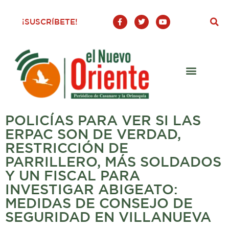
F
T
Y
¡SUSCRÍBETE!
a
w
o
c
i
u
e
t
t
b
t
u
o
e
b
o
r
e
k
-
f
POLICÍAS PARA VER SI LAS
ERPAC SON DE VERDAD,
RESTRICCIÓN DE
PARRILLERO, MÁS SOLDADOS
Y UN FISCAL PARA
INVESTIGAR ABIGEATO:
MEDIDAS DE CONSEJO DE
SEGURIDAD EN VILLANUEVA