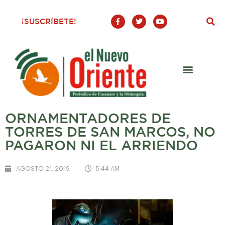
F
T
Y
¡SUSCRÍBETE!
a
w
o
c
i
u
e
t
t
b
t
u
o
e
b
o
r
e
k
-
f
ORNAMENTADORES DE
TORRES DE SAN MARCOS, NO
PAGARON NI EL ARRIENDO
AGOSTO 21, 2019
5:44 AM