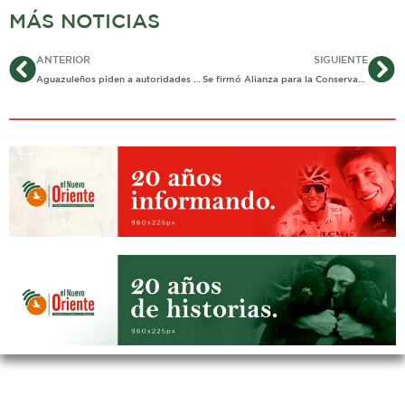
MÁS NOTICIAS
Ant
Si
ANTERIOR
SIGUIENTE
Aguazuleños piden a autoridades atender a indigenas desplazados
Se firmó Alianza para la Conservación de Morichales de Paz de Ariporo