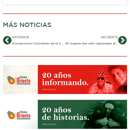
MÁS NOTICIAS
Ant
Si
ANTERIOR
SIGUIENTE
«Compromiso Colombia» de la Contraloría regresa a Casanare
26 mujeres han sido capturadas al intentar ingresar drogas a la cárcel de Yopal en el 2019