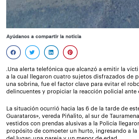
Ayúdanos a compartir la noticia
.Una alerta telefónica que alcanzó a emitir la víc
a la cual llegaron cuatro sujetos disfrazados de 
una sobrina, fue el factor clave para evitar el rob
delincuentes y propiciar la reacción policial ante 
La situación ocurrió hacia las 6 de la tarde de est
Guarataros», vereda Piñalito, al sur de Taurame
vestidos con prendas alusivas a la Policía llegaro
propósito de comoeter un hurto, ingresando a la 
del lugar: una pareja y un menor de edad.