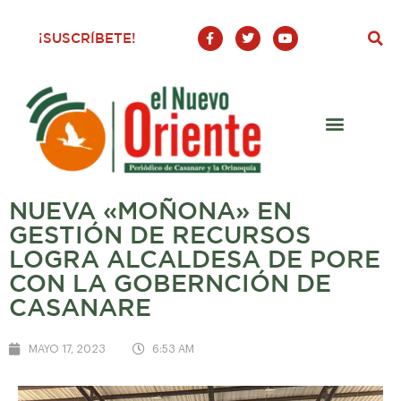
F
T
Y
¡SUSCRÍBETE!
a
w
o
c
i
u
e
t
t
b
t
u
o
e
b
o
r
e
k
-
f
NUEVA «MOÑONA» EN
GESTIÓN DE RECURSOS
LOGRA ALCALDESA DE PORE
CON LA GOBERNCIÓN DE
CASANARE
MAYO 17, 2023
6:53 AM