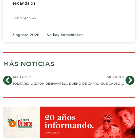
escándalos
LEER MÁS >>
3 agosto 2026
No hay comentarios
MÁS NOTICIAS
Ant
Si
ANTERIOR
SIGUIENTE
SOLITARIO LADRÓN DESMANTELÓ ALMACÉN DE ARTÍCULOS DEPORTIVOS EN ZONA COMERCIAL DE YOPAL
DUEÑO DE CARRO QUE CAUSÓ ACCIDENTE FUE ALCALDE (E) DE HATO COROZAL Y ES INVESTIGADO POR PRESUNTA CORRUPCIÓN