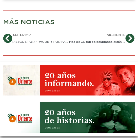
MÁS NOTICIAS
Ant
Si
ANTERIOR
SIGUIENTE
RIESGOS POR FRAUDE Y POR FACTORES DE VIOLENCIA CONFLUYEN EN 152 MUNICIPIOS DEL PAÍS”: MOE
Más de 36 mil colombianos están habilitados para votar el 27 de octubre en el país