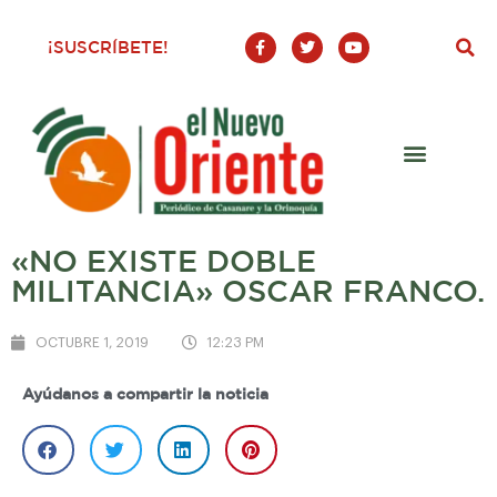
F
T
Y
¡SUSCRÍBETE!
a
w
o
c
i
u
e
t
t
b
t
u
o
e
b
o
r
e
k
-
f
«NO EXISTE DOBLE
MILITANCIA» OSCAR FRANCO.
OCTUBRE 1, 2019
12:23 PM
Ayúdanos a compartir la noticia