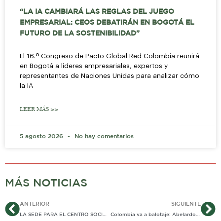
“LA IA CAMBIARÁ LAS REGLAS DEL JUEGO
EMPRESARIAL: CEOS DEBATIRÁN EN BOGOTÁ EL
FUTURO DE LA SOSTENIBILIDAD”
El 16.º Congreso de Pacto Global Red Colombia reunirá
en Bogotá a líderes empresariales, expertos y
representantes de Naciones Unidas para analizar cómo
la IA
LEER MÁS >>
5 agosto 2026
No hay comentarios
MÁS NOTICIAS
Ant
Si
ANTERIOR
SIGUIENTE
LA SEDE PARA EL CENTRO SOCIAL NO SE DEFIENDE CON MENTIRAS
Colombia va a balotaje: Abelardo de la Espriella gana la primera vuelta y medirá fuerzas con Iván Cepeda el 21 de junio