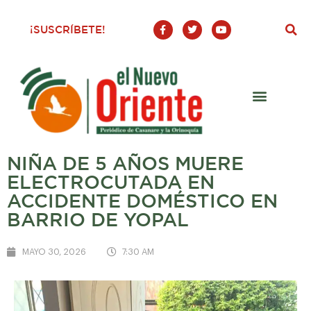
F
T
Y
¡SUSCRÍBETE!
a
w
o
c
i
u
e
t
t
b
t
u
o
e
b
o
r
e
k
-
f
NIÑA DE 5 AÑOS MUERE
ELECTROCUTADA EN
ACCIDENTE DOMÉSTICO EN
BARRIO DE YOPAL
MAYO 30, 2026
7:30 AM