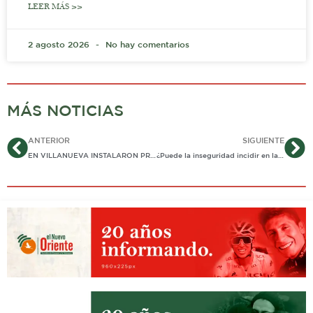
LEER MÁS >>
2 agosto 2026
No hay comentarios
MÁS NOTICIAS
Ant
Si
ANTERIOR
SIGUIENTE
EN VILLANUEVA INSTALARON PRIMERA PLACA DE MEMORIA POR CASOS DE «FALSOS POSITIVOS» EJECUTADOS POR EL EJÉRCITO EN CASANARE
¿Puede la inseguridad incidir en la intención de voto?