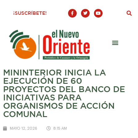
F
T
Y
¡SUSCRÍBETE!
a
w
o
c
i
u
e
t
t
b
t
u
o
e
b
o
r
e
k
-
f
MININTERIOR INICIA LA
EJECUCIÓN DE 60
PROYECTOS DEL BANCO DE
INICIATIVAS PARA
ORGANISMOS DE ACCIÓN
COMUNAL
MAYO 12, 2026
8:15 AM