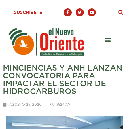
F
T
Y
¡SUSCRÍBETE!
a
w
o
c
i
u
e
t
t
b
t
u
o
e
b
o
r
e
k
-
f
MINCIENCIAS Y ANH LANZAN
CONVOCATORIA PARA
IMPACTAR EL SECTOR DE
HIDROCARBUROS
AGOSTO 25, 2020
8:24 AM