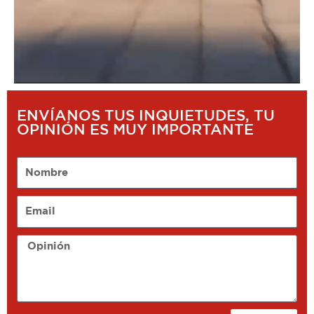
ENVÍANOS TUS INQUIETUDES, TU
OPINIÓN ES MUY IMPORTANTE
Nombre
Email
Opinión