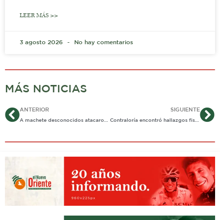
LEER MÁS >>
3 agosto 2026
No hay comentarios
MÁS NOTICIAS
Ant
Si
ANTERIOR
SIGUIENTE
A machete desconocidos atacaron a pareja en Hato Corozal
Contraloría encontró hallazgos fiscales por más de 2 mil millones de pesos en alcaldía de Yopal